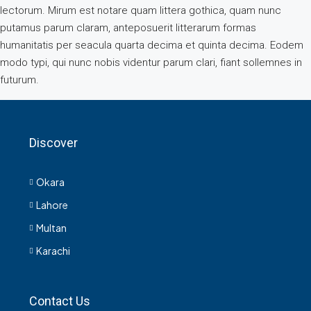
lectorum. Mirum est notare quam littera gothica, quam nunc
putamus parum claram, anteposuerit litterarum formas
humanitatis per seacula quarta decima et quinta decima. Eodem
modo typi, qui nunc nobis videntur parum clari, fiant sollemnes in
futurum.
Discover
Okara
Lahore
Multan
Karachi
Contact Us