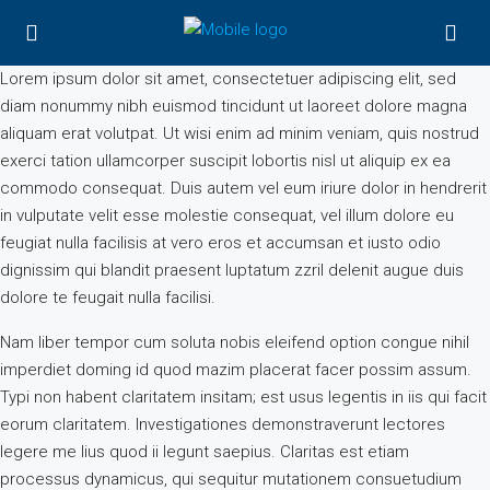
Lorem ipsum dolor sit amet, consectetuer adipiscing elit, sed
diam nonummy nibh euismod tincidunt ut laoreet dolore magna
aliquam erat volutpat. Ut wisi enim ad minim veniam, quis nostrud
exerci tation ullamcorper suscipit lobortis nisl ut aliquip ex ea
commodo consequat. Duis autem vel eum iriure dolor in hendrerit
in vulputate velit esse molestie consequat, vel illum dolore eu
feugiat nulla facilisis at vero eros et accumsan et iusto odio
dignissim qui blandit praesent luptatum zzril delenit augue duis
dolore te feugait nulla facilisi.
Nam liber tempor cum soluta nobis eleifend option congue nihil
imperdiet doming id quod mazim placerat facer possim assum.
Typi non habent claritatem insitam; est usus legentis in iis qui facit
eorum claritatem. Investigationes demonstraverunt lectores
legere me lius quod ii legunt saepius. Claritas est etiam
processus dynamicus, qui sequitur mutationem consuetudium