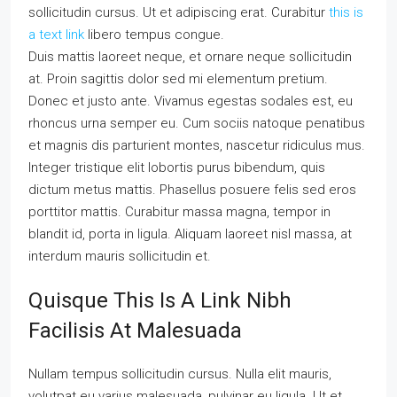
sollicitudin cursus. Ut et adipiscing erat. Curabitur
this is
a text link
libero tempus congue.
Duis mattis laoreet neque, et ornare neque sollicitudin
at. Proin sagittis dolor sed mi elementum pretium.
Donec et justo ante. Vivamus egestas sodales est, eu
rhoncus urna semper eu. Cum sociis natoque penatibus
et magnis dis parturient montes, nascetur ridiculus mus.
Integer tristique elit lobortis purus bibendum, quis
dictum metus mattis. Phasellus posuere felis sed eros
porttitor mattis. Curabitur massa magna, tempor in
blandit id, porta in ligula. Aliquam laoreet nisl massa, at
interdum mauris sollicitudin et.
Quisque This Is A Link Nibh
Facilisis At Malesuada
Nullam tempus sollicitudin cursus. Nulla elit mauris,
volutpat eu varius malesuada, pulvinar eu ligula. Ut et