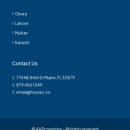
Okara
Lahore
Multan
Karachi
Contact Us
774 NE 84th St Miami, FL 33879
879 456 1349
email@houzez.co
© AA Properties - All rights reserved