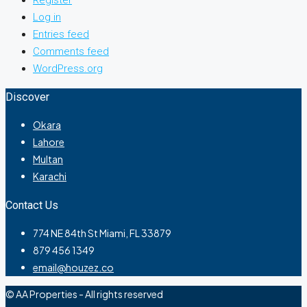
Log in
Entries feed
Comments feed
WordPress.org
Discover
Okara
Lahore
Multan
Karachi
Contact Us
774 NE 84th St Miami, FL 33879
879 456 1349
email@houzez.co
© AA Properties - All rights reserved