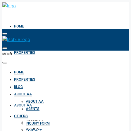
HOME
PROPERTIES
MENU
HOME
BLOG
PROPERTIES
BLOG
ABOUT AA
ABOUT AA
ABOUT AA
AGENTS
OTHERS
ABOUT AA
INQUIRY FORM
AGENTS
CONTACT