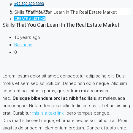
+92 300 400 3093
Business
FAVORITES
0
Skills That You Can Learn In The Real Estate Market
CREATE A LISTING
Skills That You Can Learn In The Real Estate Market
10 years ago
Business
0
Lorem ipsum dolor sit amet, consectetur adipiscing elit. Duis
mollis et sem sed sollicitudin. Donec non odio neque. Aliquam
hendrerit sollicitudin purus, quis rutrum mi accumsan
nec.
Quisque bibendum orci ac nibh facilisis
, at malesuada
orci congue. Nullam tempus sollicitudin cursus. Ut et adipiscing
erat. Curabitur
this is a text link
libero tempus congue.
Duis mattis laoreet neque, et ornare neque sollicitudin at. Proin
sagittis dolor sed mi elementum pretium. Donec et justo ante.